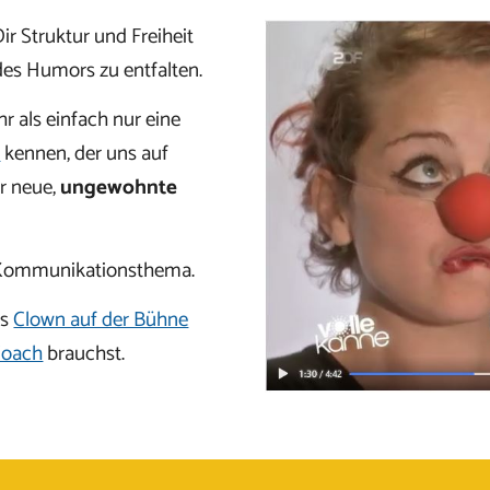
 Dir Struktur und Freiheit
es Humors zu entfalten.
r als einfach nur eine
r
kennen, der uns auf
r neue,
ungewohnte
d Kommunikationsthema.
ls
Clown auf der Bühne
Coach
brauchst.