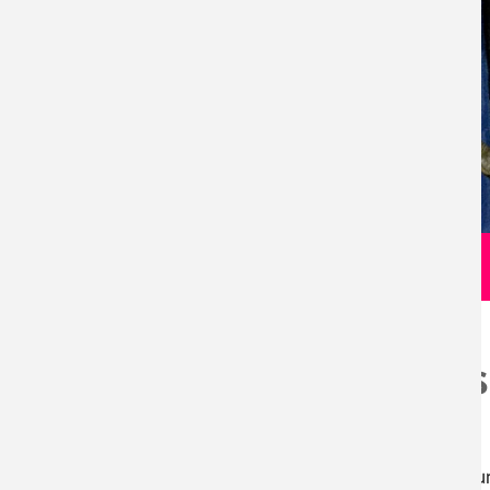
Die Essenz des Clowns
"Die 5 Räume des Lachens" sind das
spielerische
u