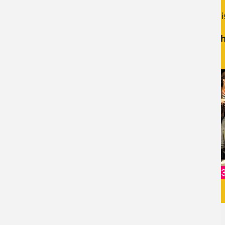
Jeder Kurs widmet sich einem eigenen Thema und ist
Je nach Interesse kannst Du die Kurse
einzeln buc
möchtest, erhälts Du einen
Rabatt von 420 €