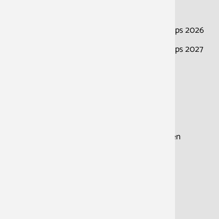
Über die Schule
Termine
Geschichte der Schule
Kurse & Workshops 2026
Adresse und Anfahrt
Kurse & Workshops 2027
Übernachtung
Werkstattbühnen
Netzwerk
Neuigkeiten
Clown-Blog
Medien
Frag den Clown
Veröffentlichungen
Presse
Newsletter
TV und Radio
Newsletter bestellen
Videos
Gutschein